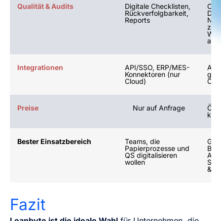
Qualität & Audits
Digitale Checklisten,
Chec
Rückverfolgbarkeit,
Dat
Reports
Nach
zent
Wis
audi
Integrationen
API/SSO, ERP/MES-
API
Konnektoren (nur
geli
Cloud)
On-
Preise
Nur auf Anfrage
Öffe
kos
Bester Einsatzbereich
Teams, die
Glo
Papierprozesse und
Beda
QS digitalisieren
Aus
wollen
Sch
& S
Fazit
Leanbyte ist die ideale Wahl
für Unternehmen, die