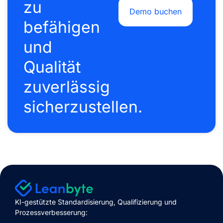
zu
Demo buchen
befähigen
und
Qualität
zuverlässig
sicherzustellen.
KI-gestützte Standardisierung, Qualifizierung und
P
rozessverbesserung
: