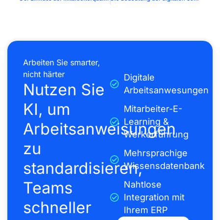
Arbeiten Sie smarter,
nicht härter
Digitale
Nutzen Sie
Arbeitsanwesungen
KI, um
Mitarbeiter-E-
Learning &
Arbeitsanweisungen
Werkerführung
zu
Mehrsprachige
standardisieren,
Wissensdatenbank
Teams
Nahtlose
Integration mit
schneller
Ihrem ERP