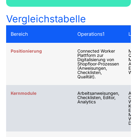
Vergleichstabelle
Bereich
Operations1
Lea
Positionierung
Connected Worker
Man
Plattform zur
Qual
Digitalisierung von
MQS
Shopfloor-Prozessen
Arb
(Anweisungen,
E-L
Checklisten,
Wer
Qualität).
Kernmodule
Arbeitsanweisungen,
Arb
Checklisten, Editor,
Chec
Analytics
Wis
KI-T
E-Le
Man
Wer
Dat