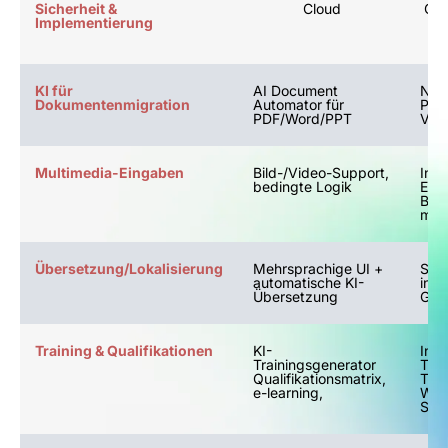
Sicherheit &
Cloud
Clo
Implementierung
KI für
AI Document
Neue
Dokumentenmigration
Automator für
PDF
PDF/Word/PPT
Vide
Multimedia-Eingaben
Bild-/Video-Support,
Inte
bedingte Logik
Edit
Bild
mult
Übersetzung/Lokalisierung
Mehrsprachige UI +
Sof
automatische KI-
in 1
Übersetzung
Glos
Training & Qualifikationen
KI-
Inte
Trainingsgenerator
Trai
Qualifikationsmatrix,
Trai
e-learning,
Wiss
Skil