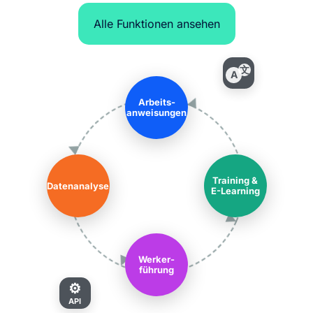
Alle Funktionen ansehen
文
A
Arbeits-
anweisungen
Training &
Datenanalyse
E-Learning
Werker-
führung
⚙
API