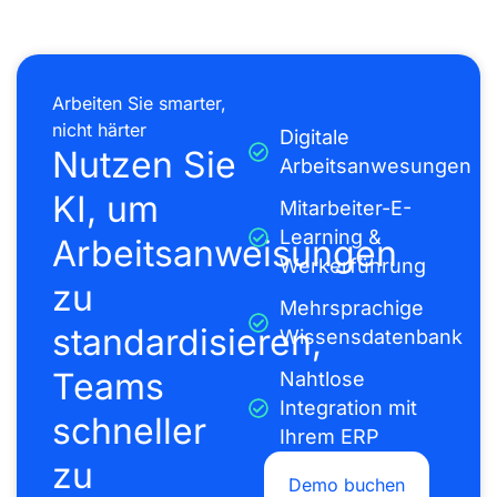
Arbeiten Sie smarter,
nicht härter
Digitale
Nutzen Sie
Arbeitsanwesungen
KI, um
Mitarbeiter-E-
Learning &
Arbeitsanweisungen
Werkerführung
zu
Mehrsprachige
standardisieren,
Wissensdatenbank
Teams
Nahtlose
Integration mit
schneller
Ihrem ERP
zu
Demo buchen