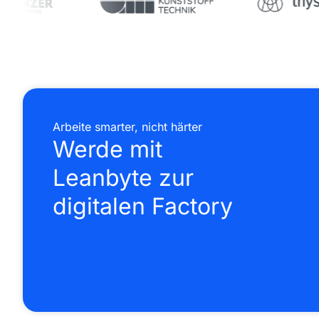
Arbeite smarter, nicht härter
Werde mit
Leanbyte zur
digitalen Factory