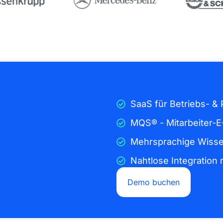
SaaS für Betriebs- &
MQS® - Mitarbeiter-E
Mehrsprachige Wiss
Nahtlose Integration 
Demo buchen