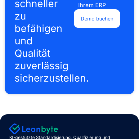
schneller
Ihrem ERP
zu
Demo buchen
befähigen
und
Qualität
zuverlässig
sicherzustellen.
KI-gestützte Standardisierung, Qualifizierung und