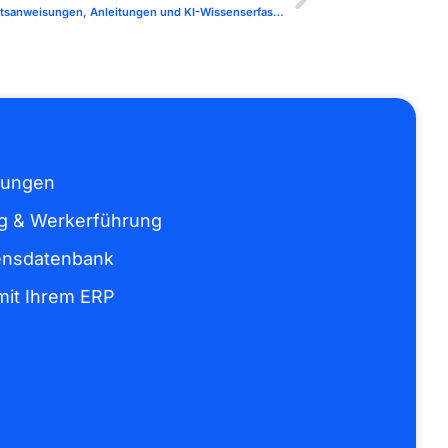
Wissensmanagement 4.0 – Digitale Arbeitsanweisungen, Anleitungen und KI-Wissenserfassung
sungen
ng & Werkerführung
ensdatenbank
mit Ihrem ERP